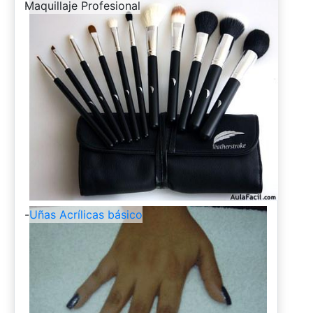
-
Maquillaje Profesional
-
Uñas Acrílicas básico