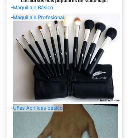
Los cursos más populares de Maquillaje:
-
Maquillaje Básico
-
Maquillaje Profesional
-
Uñas Acrílicas básico