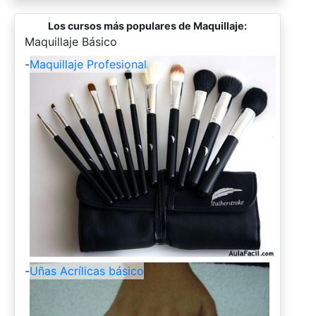
Los cursos más populares de Maquillaje:
-
Maquillaje Básico
-
Maquillaje Profesional
-
Uñas Acrílicas básico