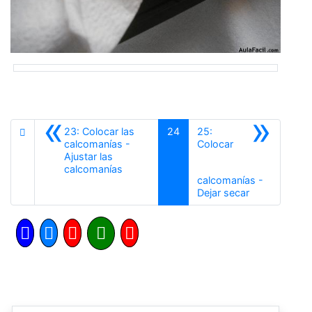
«
»
23: Colocar las
24
25:
calcomanías -
Colocar
Ajustar las
Anterior
calcomanías
calcomanías -
Siguiente
Dejar secar