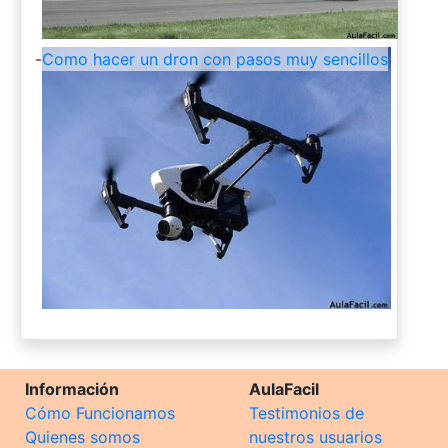
-
Como hacer un dron con pasos muy sencillos
Información
AulaFacil
Cómo Funcionamos
Testimonios de
Quienes somos
nuestros usuarios