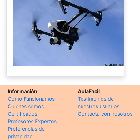
Información
AulaFacil
Cómo Funcionamos
Testimonios de
Quienes somos
nuestros usuarios
Certificados
Contacta con nosotros
Profesores Expertos
Preferencias de
privacidad