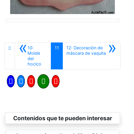
«
»
10:
11
12: Decoración de
Siguiente
Molde
máscara de vaquita
del
Anterior
hocico
Contenidos que te pueden interesar