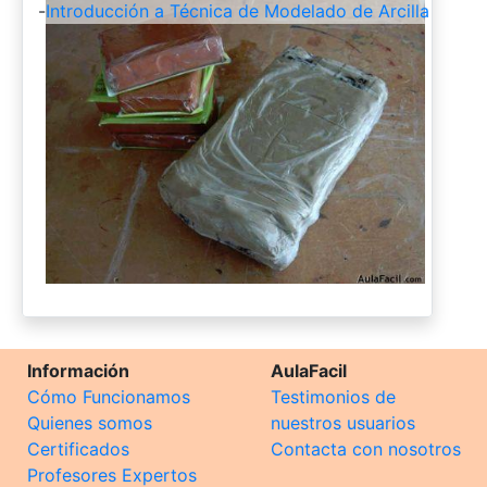
-
Introducción a Técnica de Modelado de Arcilla
Información
AulaFacil
Cómo Funcionamos
Testimonios de
Quienes somos
nuestros usuarios
Certificados
Contacta con nosotros
Profesores Expertos