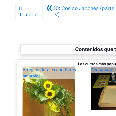
«
10: Cosido Japonés (parte
Anterior
Temario
IV)
Contenidos que t
Los cursos más popu
-
Arreglos florales con flores
-
Decoupage b
naturales