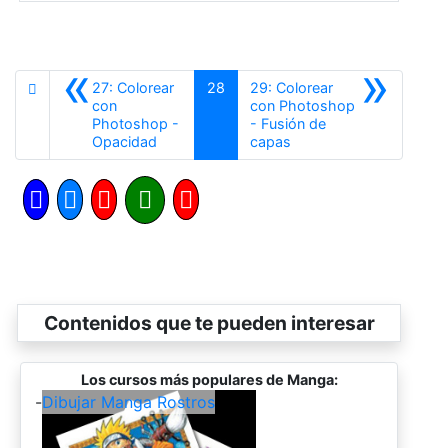
«
»
27: Colorear
28
29: Colorear
con
con Photoshop
Photoshop -
- Fusión de
Anterior
Siguiente
Opacidad
capas
Contenidos que te pueden interesar
Los cursos más populares de Manga:
-
Dibujar Manga Rostros