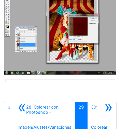
«
»
28: Colorear con
29
30:
Photoshop -
Anterior
Imagen/Ajustes/Variaciones
Colorear