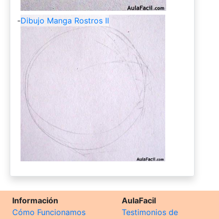
-
Dibujo Manga Rostros II
Información
AulaFacil
Cómo Funcionamos
Testimonios de