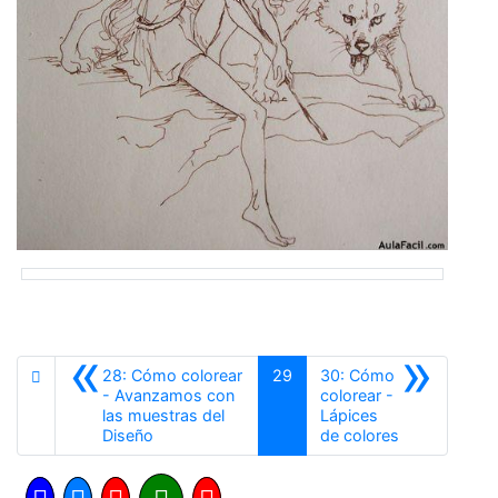
«
»
28: Cómo colorear
29
30: Cómo
- Avanzamos con
colorear -
las muestras del
Lápices
Anterior
Siguiente
Diseño
de colores