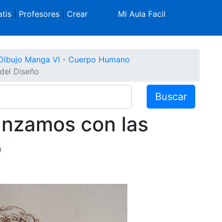
tis
|
Profesores
|
Crear
Mi Aula Facil
Dibujo Manga VI - Cuerpo Humano
del Diseño
Buscar
anzamos con las
o