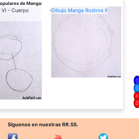
opulares de Manga:
 VI - Cuerpo
-
Dibujo Manga Rostros II
Síguenos en nuestras RR.SS.