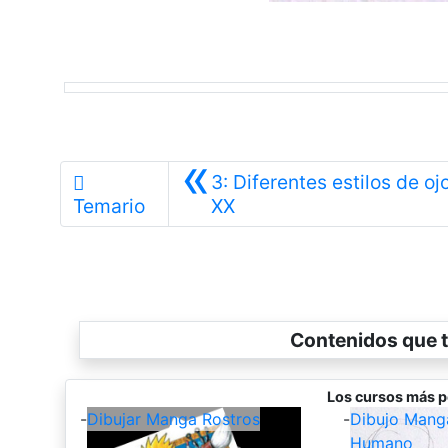
«
3: Diferentes estilos de oj
Anterior
Temario
XX
Contenidos que t
Los cursos más p
-
Dibujar Manga Rostros
-
Dibujo Mang
Humano