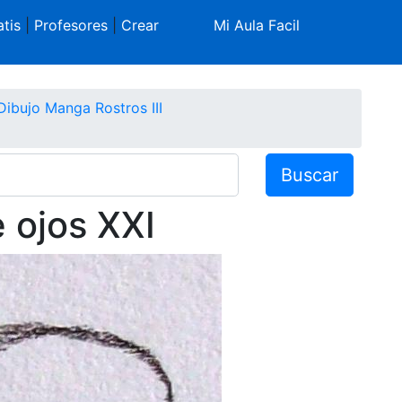
tis
|
Profesores
|
Crear
Mi Aula Facil
Dibujo Manga Rostros III
Buscar
e ojos XXI