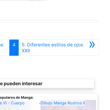
»
os
4
5: Diferentes estilos de ojos
Siguiente
XXII
e pueden interesar
opulares de Manga:
a VI - Cuerpo
-
Dibujo Manga Rostros II