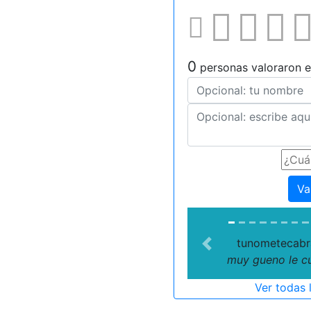
0
personas valoraron e
Va
tunometecabr
Previous
muy gueno le c
Ver todas 