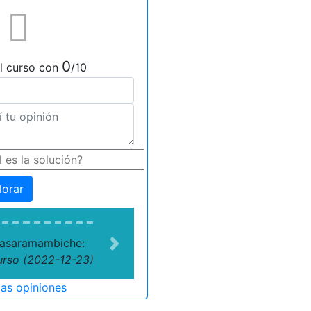
0
l curso con
/10
lorar
asaramambiche:
Next
urso (2022-12-23)
las opiniones