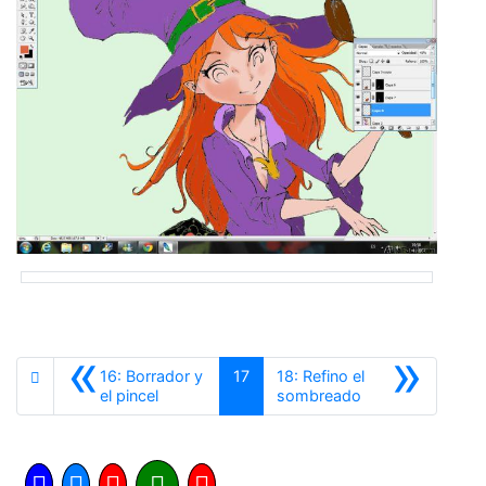
«
»
16: Borrador y
17
18: Refino el
Anterior
Siguiente
el pincel
sombreado