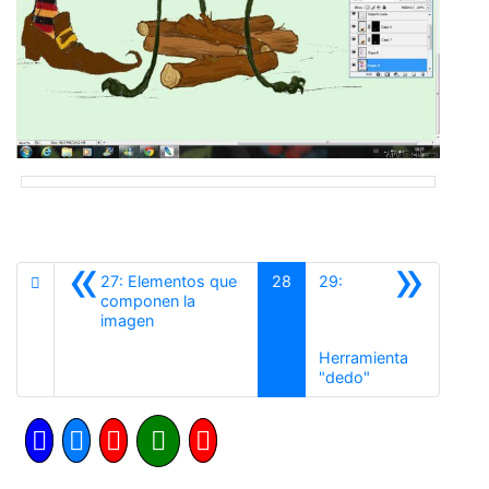
«
»
27: Elementos que
28
29:
componen la
Anterior
imagen
Herramienta
Siguiente
"dedo"