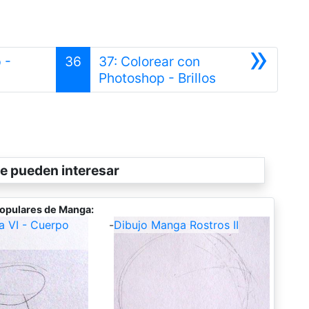
»
 -
36
37: Colorear con
or
Siguiente
Photoshop - Brillos
e pueden interesar
opulares de Manga:
a VI - Cuerpo
-
Dibujo Manga Rostros II