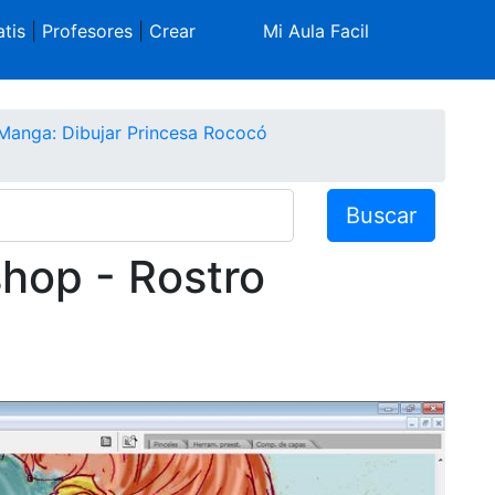
tis
|
Profesores
|
Crear
Mi Aula Facil
Manga: Dibujar Princesa Rococó
Buscar
hop - Rostro