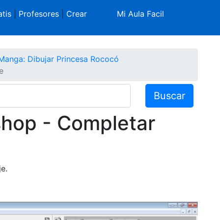
tis
|
Profesores
|
Crear
Mi Aula Facil
Manga: Dibujar Princesa Rococó
e
Buscar
shop - Completar
je.