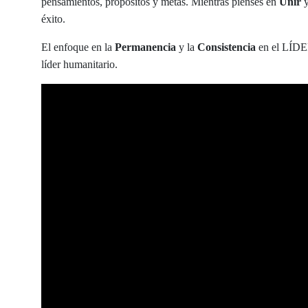
pensamientos, propósitos y metas. Mientras pienses en
Unir
éxito.
El enfoque en la
Permanencia
y la
Consistencia
en el LÍDER
líder humanitario.