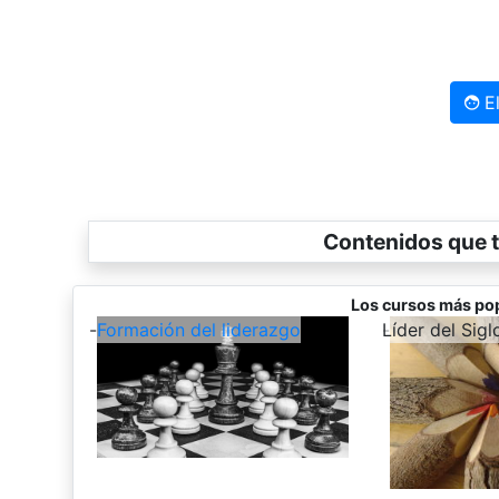
El
Contenidos que t
Los cursos más pop
-
Formación del liderazgo
-
Líder del Sigl