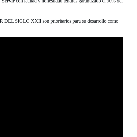
y
Servir
con lealtad y honestidad tendrás garantizado el 90% del
 DEL SIGLO XXII son prioritarios para su desarrollo como