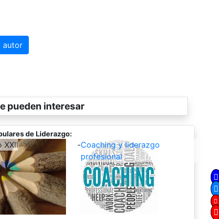
 autor
e pueden interesar
ulares de Liderazgo:
o XXII
-
Coaching y liderazgo
profesional