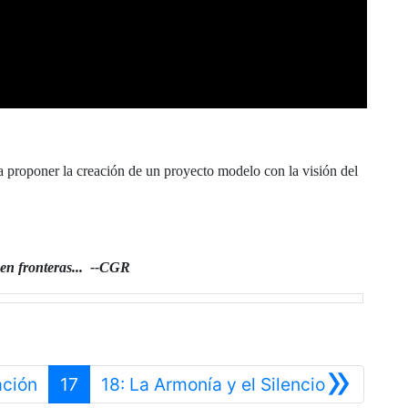
a proponer la creación de un proyecto modelo con la visión del
enen fronteras... --CGR
»
Anterior
Siguiente
ación
17
18: La Armonía y el Silencio