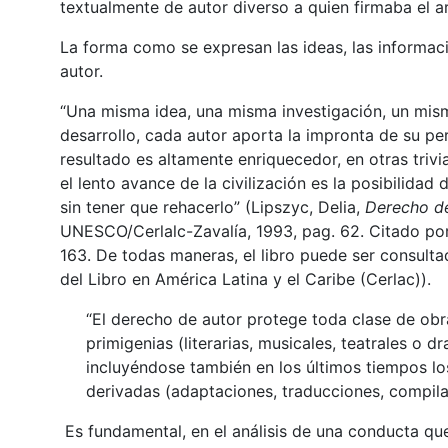
textualmente de autor diverso a quien firmaba el ar
La forma como se expresan las ideas, las informac
autor.
“Una misma idea, una misma investigación, un mis
desarrollo, cada autor aporta la impronta de su per
resultado es altamente enriquecedor, en otras triv
el lento avance de la civilización es la posibilidad
sin tener que rehacerlo” (Lipszyc, Delia,
Derecho d
UNESCO/Cerlalc-Zavalía, 1993, pag. 62. Citado por 
163. De todas maneras, el libro puede ser consult
del Libro en América Latina y el Caribe (Cerlac)).
“El derecho de autor protege toda clase de obra
primigenias (literarias, musicales, teatrales o dr
incluyéndose también en los últimos tiempos l
derivadas (adaptaciones, traducciones, compilac
Es fundamental, en el análisis de una conducta que