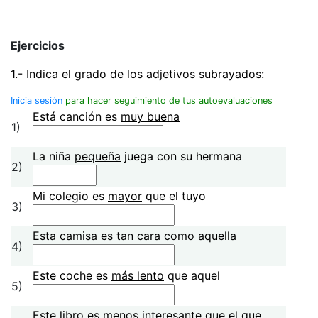
Ejercicios
1.- Indica el grado de los adjetivos subrayados:
Inicia sesión
para hacer seguimiento de tus autoevaluaciones
Está canción es
muy buena
1)
La niña
pequeña
juega con su hermana
2)
Mi colegio es
mayor
que el tuyo
3)
Esta camisa es
tan cara
como aquella
4)
Este coche es
más lento
que aquel
5)
Este libro es
menos interesante
que el que