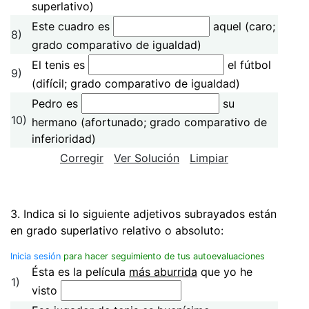
superlativo)
Este cuadro es
aquel (caro;
8)
grado comparativo de igualdad)
El tenis es
el fútbol
9)
(difícil; grado comparativo de igualdad)
Pedro es
su
10)
hermano (afortunado; grado comparativo de
inferioridad)
Corregir
Ver Solución
Limpiar
3. Indica si lo siguiente adjetivos subrayados están
en grado superlativo relativo o absoluto:
Inicia sesión
para hacer seguimiento de tus autoevaluaciones
Ésta es la película
más aburrida
que yo he
1)
visto