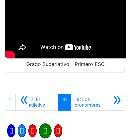
Grado Superlativo - Primero ESO
«
»
17: El
18
19: Los
Anterior
Siguiente
adjetivo
pronombres