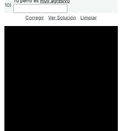
Tu perro es
muy agresivo
10)
Corregir
Ver Solución
Limpiar