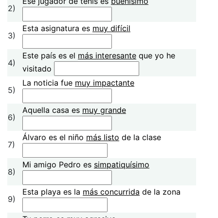
Ese jugador de tenis es
buenísimo
2)
Esta asignatura es
muy difícil
3)
Este país es el
más interesante
que yo he
4)
visitado
La noticia fue
muy impactante
5)
Aquella casa es
muy grande
6)
Álvaro es el niño
más listo
de la clase
7)
Mi amigo Pedro es
simpatiquísimo
8)
Esta playa es la
más concurrida
de la zona
9)