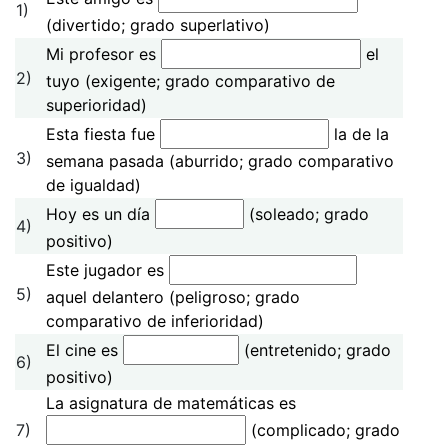
1)
(divertido; grado superlativo)
Mi profesor es
el
2)
tuyo (exigente; grado comparativo de
superioridad)
Esta fiesta fue
la de la
3)
semana pasada (aburrido; grado comparativo
de igualdad)
Hoy es un día
(soleado; grado
4)
positivo)
Este jugador es
5)
aquel delantero (peligroso; grado
comparativo de inferioridad)
El cine es
(entretenido; grado
6)
positivo)
La asignatura de matemáticas es
7)
(complicado; grado