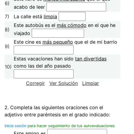
6)
acabo de leer
7)
La calle está
limpia
Este autobús es el
más cómodo
en el que he
8)
viajado
Este cine es
más pequeño
que el de mi barrio
9)
Estas vacaciones han sido
tan divertidas
como las del año pasado
10)
Corregir
Ver Solución
Limpiar
2. Completa las siguientes oraciones con el
adjetivo entre paréntesis en el grado indicado:
Inicia sesión
para hacer seguimiento de tus autoevaluaciones
Este amigo es