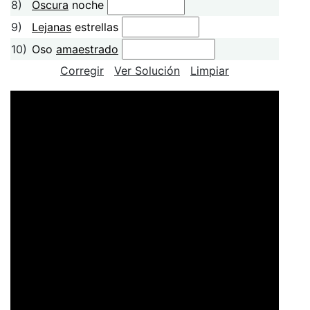
8)
Oscura
noche
9)
Lejanas
estrellas
10)
Oso
amaestrado
Corregir
Ver Solución
Limpiar