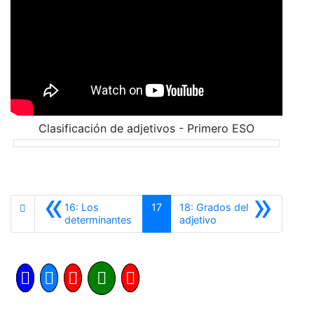
Clasificación de adjetivos - Primero ESO
«
»
16: Los
17
18: Grados del
Anterior
Siguiente
determinantes
adjetivo