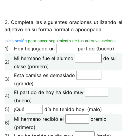
3. Completa las siguientes oraciones utilizando el
adjetivo en su forma normal o apocopada:
Inicia sesión
para hacer seguimiento de tus autoevaluaciones
1)
Hoy he jugado un
partido (bueno)
Mi hermano fue el alumno
de su
2)
clase (primero)
Esta camisa es demasiado
3)
(grande)
El partido de hoy ha sido muy
4)
(bueno)
5)
¡Qué
día he tenido hoy! (malo)
Mi hermano recibió el
premio
6)
(primero)
7)
Hoy he tenido un día muy
(malo)