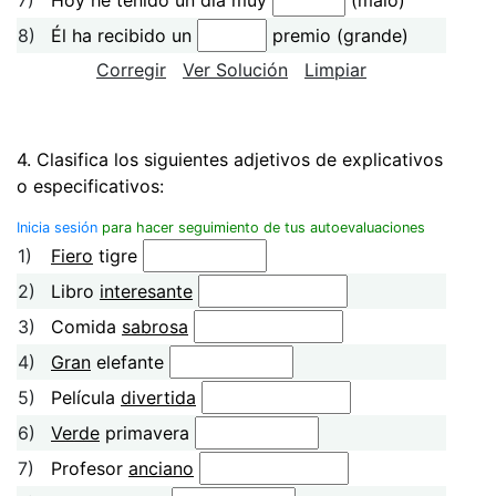
8)
Él ha recibido un
premio (grande)
Corregir
Ver Solución
Limpiar
4. Clasifica los siguientes adjetivos de explicativos
o especificativos:
Inicia sesión
para hacer seguimiento de tus autoevaluaciones
1)
Fiero
tigre
2)
Libro
interesante
3)
Comida
sabrosa
4)
Gran
elefante
5)
Película
divertida
6)
Verde
primavera
7)
Profesor
anciano