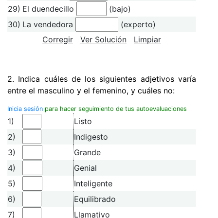
29)
El duendecillo
(bajo)
30)
La vendedora
(experto)
Corregir
Ver Solución
Limpiar
2. Indica cuáles de los siguientes adjetivos varía
entre el masculino y el femenino, y cuáles no:
Inicia sesión
para hacer seguimiento de tus autoevaluaciones
1)
Listo
2)
Indigesto
3)
Grande
4)
Genial
5)
Inteligente
6)
Equilibrado
7)
Llamativo