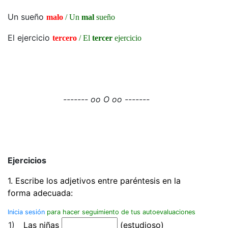
Un sueño
malo
/ Un
mal
sueño
El ejercicio
tercero
/ El
tercer
ejercicio
------- oo O oo -------
Ejercicios
1. Escribe los adjetivos entre paréntesis en la
forma adecuada:
Inicia sesión
para hacer seguimiento de tus autoevaluaciones
1)
Las niñas
(estudioso)