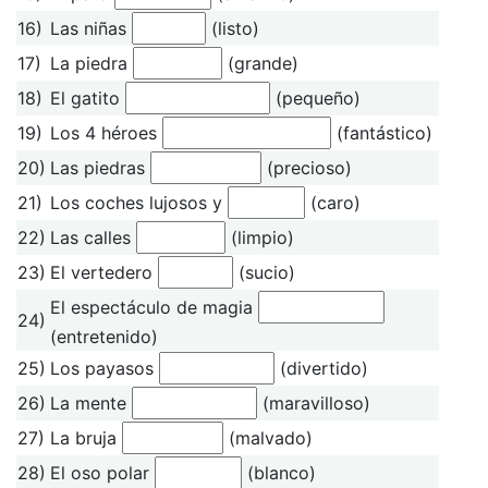
16)
Las niñas
(listo)
17)
La piedra
(grande)
18)
El gatito
(pequeño)
19)
Los 4 héroes
(fantástico)
20)
Las piedras
(precioso)
21)
Los coches lujosos y
(caro)
22)
Las calles
(limpio)
23)
El vertedero
(sucio)
El espectáculo de magia
24)
(entretenido)
25)
Los payasos
(divertido)
26)
La mente
(maravilloso)
27)
La bruja
(malvado)
28)
El oso polar
(blanco)