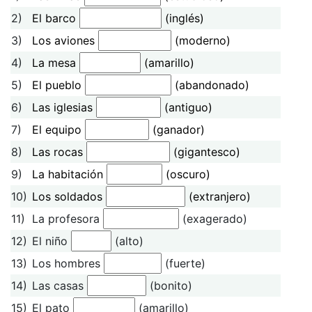
2)
El barco
(inglés)
3)
Los aviones
(moderno)
4)
La mesa
(amarillo)
5)
El pueblo
(abandonado)
6)
Las iglesias
(antiguo)
7)
El equipo
(ganador)
8)
Las rocas
(gigantesco)
9)
La habitación
(oscuro)
10)
Los soldados
(extranjero)
11)
La profesora
(exagerado)
12)
El niño
(alto)
13)
Los hombres
(fuerte)
14)
Las casas
(bonito)
15)
El pato
(amarillo)