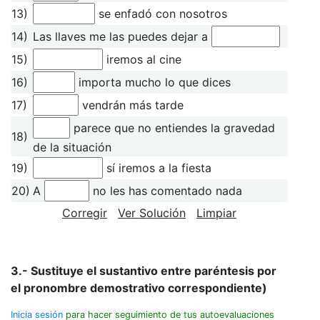
13)
se enfadó con nosotros
14)
Las llaves me las puedes dejar a
15)
iremos al cine
16)
importa mucho lo que dices
17)
vendrán más tarde
parece que no entiendes la gravedad
18)
de la situación
19)
sí iremos a la fiesta
20)
A
no les has comentado nada
Corregir
Ver Solución
Limpiar
3.- Sustituye el sustantivo entre paréntesis por
el pronombre demostrativo correspondiente)
Inicia sesión
para hacer seguimiento de tus autoevaluaciones