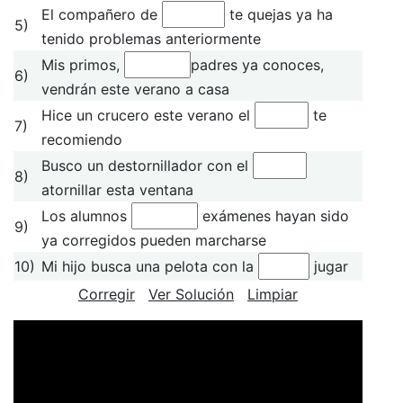
El compañero de
te quejas ya ha
5)
tenido problemas anteriormente
Mis primos,
padres ya conoces,
6)
vendrán este verano a casa
Hice un crucero este verano el
te
7)
recomiendo
Busco un destornillador con el
8)
atornillar esta ventana
Los alumnos
exámenes hayan sido
9)
ya corregidos pueden marcharse
10)
Mi hijo busca una pelota con la
jugar
Corregir
Ver Solución
Limpiar