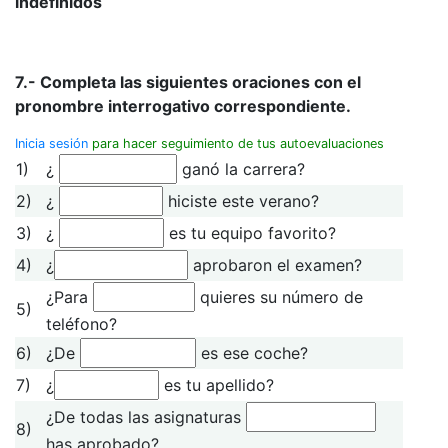
indefinidos
7.- Completa las siguientes oraciones con el
pronombre interrogativo correspondiente.
Inicia sesión
para hacer seguimiento de tus autoevaluaciones
1)
¿
ganó la carrera?
2)
¿
hiciste este verano?
3)
¿
es tu equipo favorito?
4)
¿
aprobaron el examen?
¿Para
quieres su número de
5)
teléfono?
6)
¿De
es ese coche?
7)
¿
es tu apellido?
¿De todas las asignaturas
8)
has aprobado?