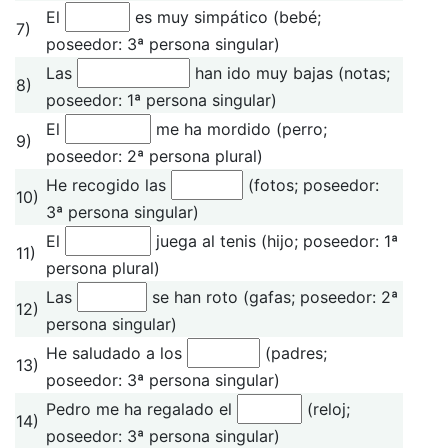
El
es muy simpático (bebé;
7)
poseedor: 3ª persona singular)
Las
han ido muy bajas (notas;
8)
poseedor: 1ª persona singular)
El
me ha mordido (perro;
9)
poseedor: 2ª persona plural)
He recogido las
(fotos; poseedor:
10)
3ª persona singular)
El
juega al tenis (hijo; poseedor: 1ª
11)
persona plural)
Las
se han roto (gafas; poseedor: 2ª
12)
persona singular)
He saludado a los
(padres;
13)
poseedor: 3ª persona singular)
Pedro me ha regalado el
(reloj;
14)
poseedor: 3ª persona singular)