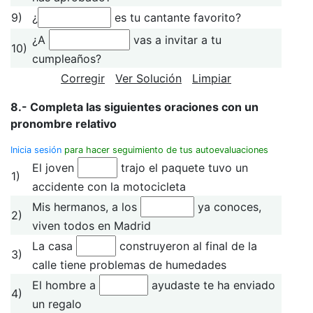
9)
¿
es tu cantante favorito?
¿A
vas a invitar a tu
10)
cumpleaños?
Corregir
Ver Solución
Limpiar
8.- Completa las siguientes oraciones con un
pronombre relativo
Inicia sesión
para hacer seguimiento de tus autoevaluaciones
El joven
trajo el paquete tuvo un
1)
accidente con la motocicleta
Mis hermanos, a los
ya conoces,
2)
viven todos en Madrid
La casa
construyeron al final de la
3)
calle tiene problemas de humedades
El hombre a
ayudaste te ha enviado
4)
un regalo