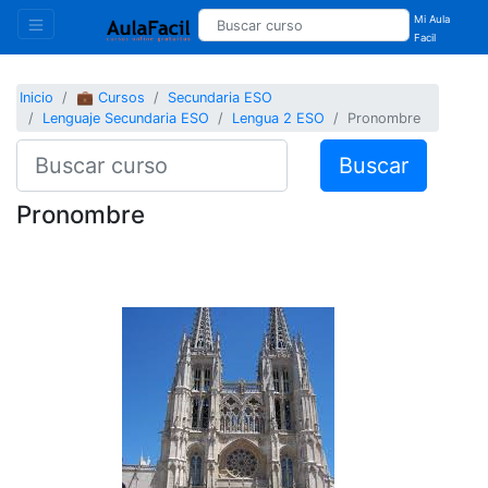
Mi Aula
Facil
Inicio
💼 Cursos
Secundaria ESO
Lenguaje Secundaria ESO
Lengua 2 ESO
Pronombre
Buscar
Pronombre