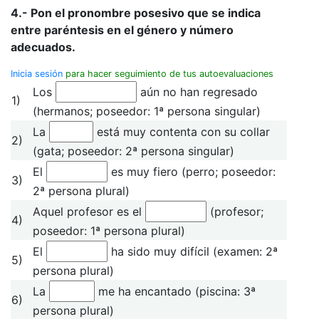
4.- Pon el pronombre posesivo que se indica
entre paréntesis en el género y número
adecuados.
Inicia sesión
para hacer seguimiento de tus autoevaluaciones
Los
aún no han regresado
1)
(hermanos; poseedor: 1ª persona singular)
La
está muy contenta con su collar
2)
(gata; poseedor: 2ª persona singular)
El
es muy fiero (perro; poseedor:
3)
2ª persona plural)
Aquel profesor es el
(profesor;
4)
poseedor: 1ª persona plural)
El
ha sido muy difícil (examen: 2ª
5)
persona plural)
La
me ha encantado
(piscina: 3ª
6)
persona plural)