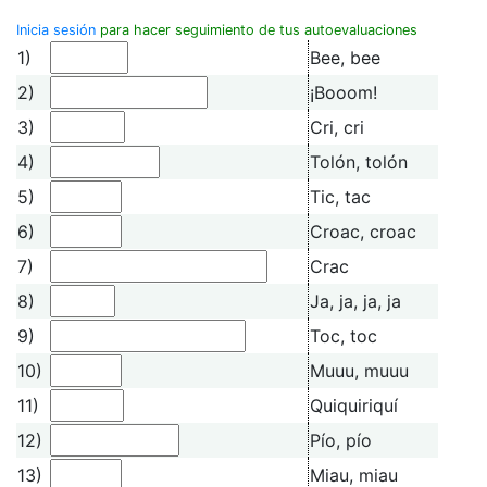
Inicia sesión
para hacer seguimiento de tus autoevaluaciones
1)
Bee, bee
2)
¡Booom!
3)
Cri, cri
4)
Tolón, tolón
5)
Tic, tac
6)
Croac, croac
7)
Crac
8)
Ja, ja, ja, ja
9)
Toc, toc
10)
Muuu, muuu
11)
Quiquiriquí
12)
Pío, pío
13)
Miau, miau