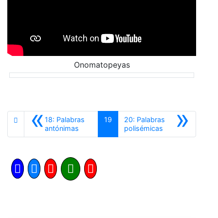
Onomatopeyas
«
»
18: Palabras
19
20: Palabras
Anterior
Siguiente
antónimas
polisémicas