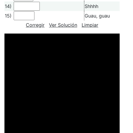
14)
Shhhh
15)
Guau, guau
Corregir
Ver Solución
Limpiar