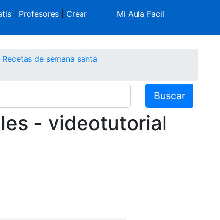
tis
|
Profesores
|
Crear
Mi Aula Facil
Recetas de semana santa
Buscar
es - videotutorial