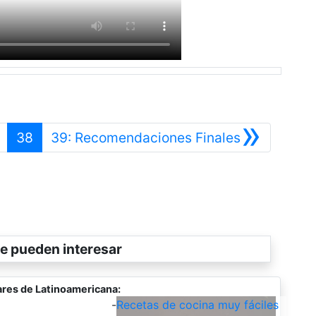
»
Anterior
Siguiente
38
39: Recomendaciones Finales
e pueden interesar
res de Latinoamericana:
-
Recetas de cocina muy fáciles