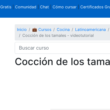
 Gratis
|
Comunidad
|
Chat
|
Cómo cursar
|
Certificados Gra
Inicio
💼 Cursos
Cocina
Latinoamericana
Cocción de los tamales - videotutorial
Cocción de los tamal