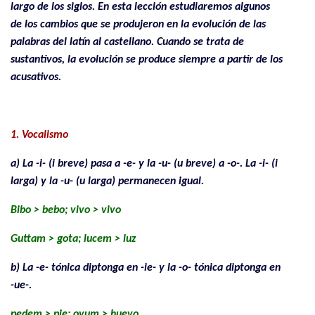
largo de los siglos. En esta lección estudiaremos algunos
de los cambios que se produjeron en la evolución de las
palabras del latín al castellano. Cuando se trata de
sustantivos, la evolución se produce siempre a partir de los
acusativos.
.
1. Vocalismo
a) La -i- (i breve) pasa a -e- y la -u- (u breve) a -o-. La -i- (i
larga) y la -u- (u larga) permanecen igual.
Bibo > bebo; vivo > vivo
Guttam > gota; lucem > luz
b) La -e- tónica diptonga en -ie- y la -o- tónica diptonga en
-ue-.
pedem > pie; ovum > huevo