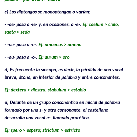
c) Los diptongos se monoptongan o varían:
- -ae- pasa a -ie- y, en ocasiones, a -e-.
Ej: caelum > cielo,
saeta > seda
- -oe- pasa a -e-.
Ej: amoenus > ameno
- -au- pasa a -o-.
Ej: aurum > oro
d) Es frecuente la síncopa, es decir, la pérdida de una vocal
breve, átona, en interior de palabra y entre consonantes.
Ej: dextera > diestra, stabulum > establo
e) Delante de un grupo consonántico en inicial de palabra
formado por una s- y otra consonante, el castellano
desarrolla una vocal e-, llamada protética.
Ej: spero > espero; strictum > estricto