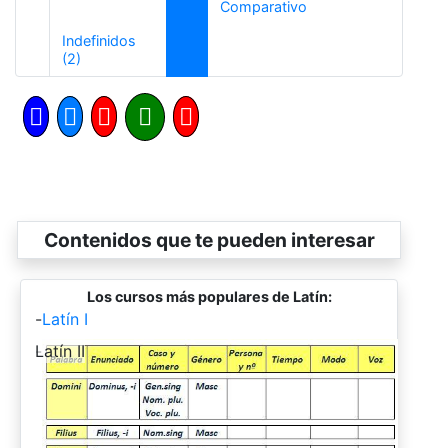
Siguiente
Comparativo
Indefinidos
Anterior
(2)
Contenidos que te pueden interesar
Los cursos más populares de Latín:
-
Latín I
-
Latín II