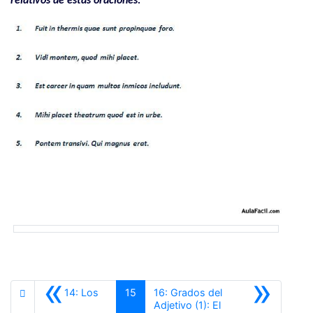
relativos de estas oraciones:
«
»
14: Los
15
16: Grados del
Adjetivo (1): El