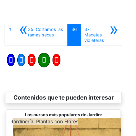
«
»
35: Cortamos las
36
37:
Anterior
ramas secas
Macetas
Siguiente
violeteras
Contenidos que te pueden interesar
Los cursos más populares de Jardín:
-
Jardinería. Plantas con Flores