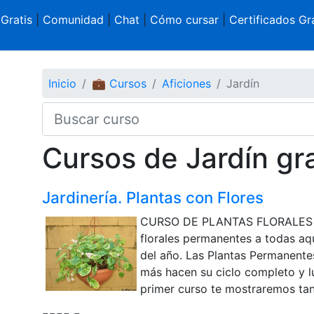
 Gratis
|
Comunidad
|
Chat
|
Cómo cursar
|
Certificados Gra
Inicio
💼 Cursos
Aficiones
Jardín
Cursos de Jardín gra
Jardinería. Plantas con Flores
CURSO DE PLANTAS FLORALES 
florales permanentes a todas aqu
del año. Las Plantas Permanente
más hacen su ciclo completo y l
primer curso te mostraremos tanto