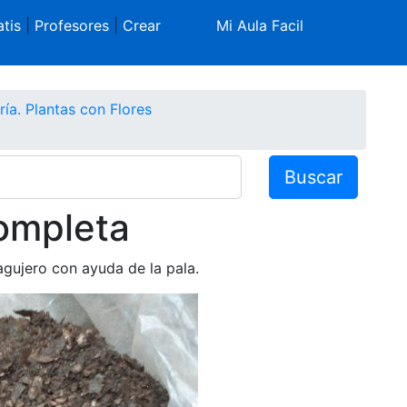
tis
|
Profesores
|
Crear
Mi Aula Facil
ría. Plantas con Flores
Buscar
ompleta
agujero con ayuda de la pala.