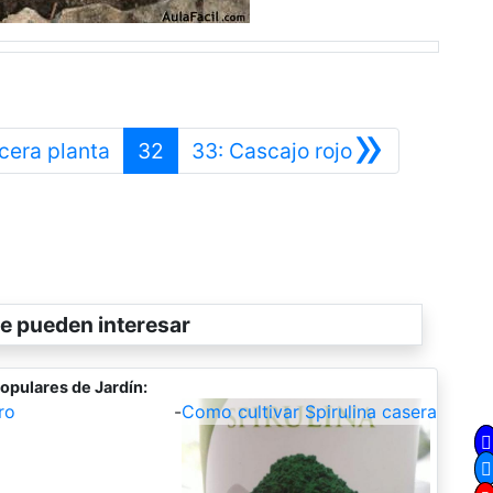
»
Anterior
Siguiente
cera planta
32
33: Cascajo rojo
e pueden interesar
opulares de Jardín:
ro
-
Como cultivar Spirulina casera