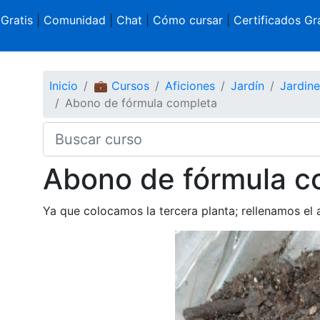
 Gratis
|
Comunidad
|
Chat
|
Cómo cursar
|
Certificados Gra
Inicio
💼 Cursos
Aficiones
Jardín
Jardine
Abono de fórmula completa
Abono de fórmula c
Ya que colocamos la tercera planta; rellenamos el 