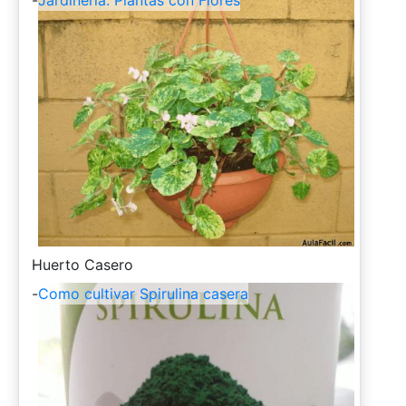
-
Jardinería. Plantas con Flores
-
Huerto Casero
-
Como cultivar Spirulina casera