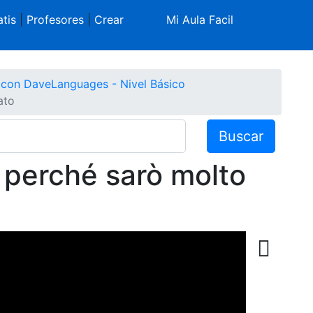
tis
|
Profesores
|
Crear
Mi Aula Facil
o con DaveLanguages - Nivel Básico
ato
Buscar
i perché sarò molto