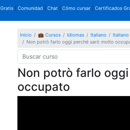
 Gratis
|
Comunidad
|
Chat
|
Cómo cursar
|
Certificados Gra
Inicio
💼 Cursos
Idiomas
Italiano
Italian
Non potrò farlo oggi perché sarò molto occup
Non potrò farlo ogg
occupato