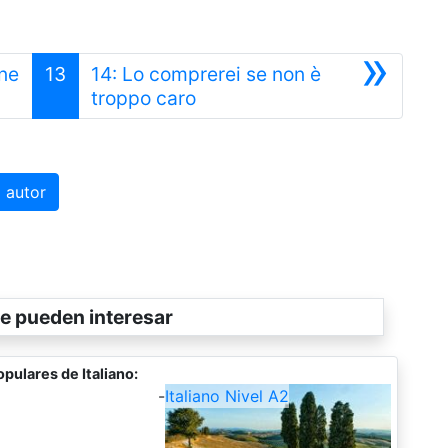
»
one
13
14: Lo comprerei se non è
Siguiente
troppo caro
 autor
e pueden interesar
pulares de Italiano:
-
Italiano Nivel A2