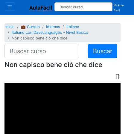
Mi Aula
Facil
Inicio
💼 Cursos
Idiomas
Italiano
Italiano con DaveLanguages - Nivel Básico
Non capisco bene ciò che dice
Buscar
Non capisco bene ciò che dice