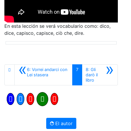
En esta lección se verá vocabulario como: dico,
dice, capisco, capisce, ciò che, dire.
«
»
6: Vorrei andarci con
7
8: Gli
Anterior
Lei stasera
darò il
Siguiente
libro
El autor