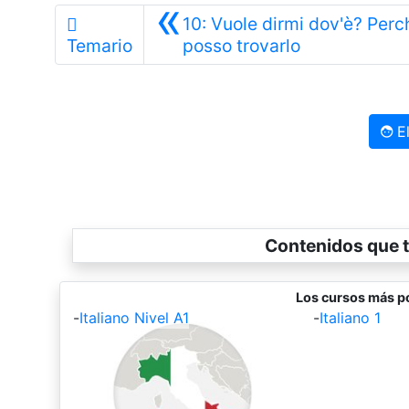
«
10: Vuole dirmi dov'è? Perc
Anterior
Temario
posso trovarlo
El
Contenidos que t
Los cursos más po
-
Italiano Nivel A1
-
Italiano 1