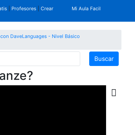
tis
|
Profesores
|
Crear
Mi Aula Facil
o con DaveLanguages - Nivel Básico
Buscar
canze?