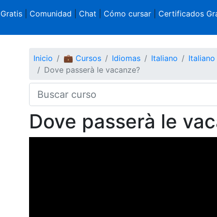
 Gratis
|
Comunidad
|
Chat
|
Cómo cursar
|
Certificados Gra
Inicio
💼 Cursos
Idiomas
Italiano
Italian
Dove passerà le vacanze?
Dove passerà le va