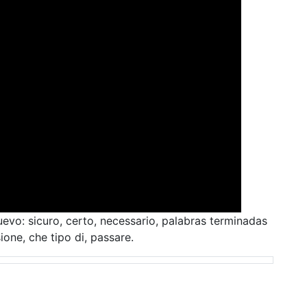
uevo: sicuro, certo, necessario, palabras terminadas
ione, che tipo di, passare.