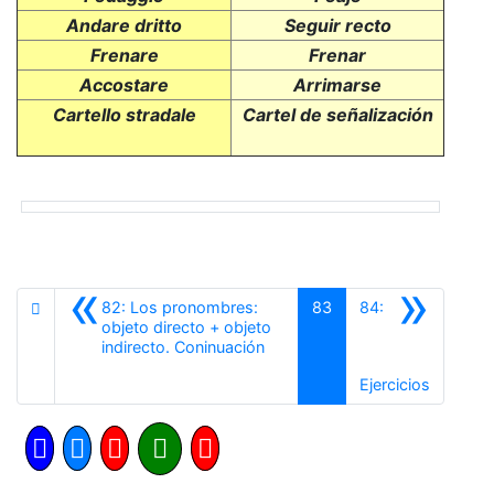
Andare dritto
Seguir recto
Frenare
Frenar
Accostare
Arrimarse
Cartello stradale
Cartel de señalización
«
»
82: Los pronombres:
83
84:
objeto directo + objeto
Anterior
indirecto. Coninuación
Siguient
Ejercicios