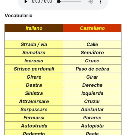
Vocabulario
Italiano
Castellano
Strada / via
Calle
Semaforo
Semáforo
Incrocio
Cruce
Strisce perdonali
Paso de cebra
Girare
Girar
Destra
Derecha
Sinistra
Izquierda
Attraversare
Cruzar
Sorpassare
Adelantar
Fermarsi
Pararse
Autostrada
Autopista
Pedaggio
Peaje