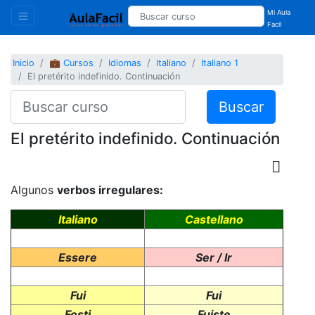
Mi Aula
Facil
Inicio
💼 Cursos
Idiomas
Italiano
Italiano 1
El pretérito indefinido. Continuación
Buscar
El pretérito indefinido. Continuación
Algunos
verbos irregulares:
Italiano
Castellano
Essere
Ser / Ir
Fui
Fui
Fosti
Fuiste