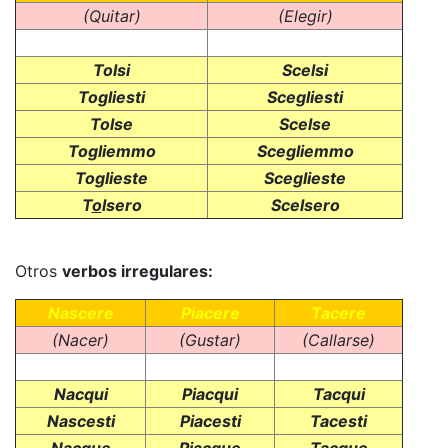
(Quitar)
(Elegir)
Tolsi
Scelsi
Togliesti
Scegliesti
Tolse
Scelse
Togliemmo
Scegliemmo
Toglieste
Sceglieste
T
o
lsero
Scelsero
Otros
verbos irregulares:
Nascere
Piacere
Tacere
(Nacer)
(Gustar)
(Callarse)
Nacqui
Piacqui
Tacqui
Nascesti
Piacesti
Tacesti
Nacque
Piacque
Tacque