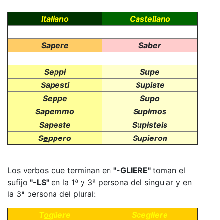
Italiano
Castellano
Sapere
Saber
Seppi
Supe
Sapesti
Supiste
Seppe
Supo
Sapemmo
Supimos
Sapeste
Supisteis
S
e
ppero
Supieron
Los verbos que terminan en
"-GLIERE"
toman el
sufijo
"-LS"
en la 1ª y 3ª persona del singular y en
la 3ª persona del plural:
T
o
gliere
Scegliere