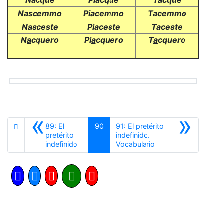
Nascemmo
Piacemmo
Tacemmo
Nasceste
Piaceste
Taceste
N
a
cquero
Pi
a
cquero
T
a
cquero
«
»
89: El
90
91: El pretérito
pretérito
indefinido.
Anterior
Siguiente
indefinido
Vocabulario