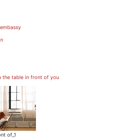
e embassy
on
the table in front of you
ont of_1