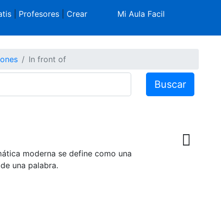
tis
|
Profesores
|
Crear
Mi Aula Facil
iones
In front of
Buscar
ramática moderna se define como una
 de una palabra.