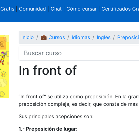
 Gratis
|
Comunidad
|
Chat
|
Cómo cursar
|
Certificados Gra
Inicio
💼 Cursos
Idiomas
Inglés
Preposic
In front of
“In front of” se utiliza como preposición. En la g
preposición compleja, es decir, que consta de más
Sus principales acepciones son:
1.- Preposición de lugar: