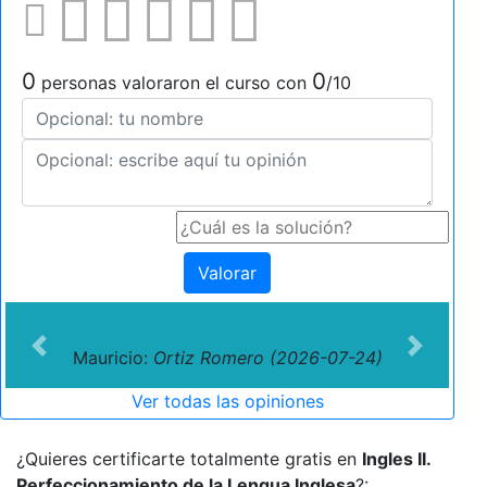
0
0
personas valoraron el curso con
/10
Valorar
Previous
Next
Mauricio:
Ortiz Romero (2026-07-24)
Ver todas las opiniones
¿Quieres certificarte totalmente gratis en
Ingles II.
Perfeccionamiento de la Lengua Inglesa
?: