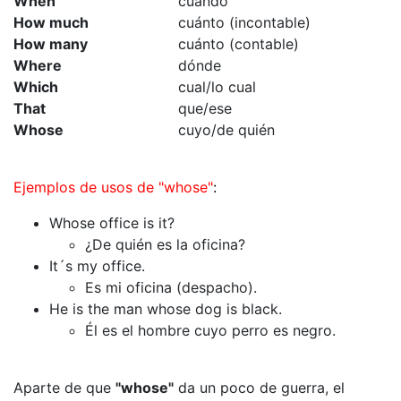
When
cuándo
How much
cuánto (incontable)
How many
cuánto (contable)
Where
dónde
Which
cual/lo cual
That
que/ese
Whose
cuyo/de quién
Ejemplos de usos de "whose"
:
Whose office is it?
¿De quién es la oficina?
It´s my office.
Es mi oficina (despacho).
He is the man whose dog is black.
Él es el hombre cuyo perro es negro.
Aparte de que
"whose"
da un poco de guerra, el