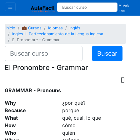
Mi Aula
Facil
Inicio
💼 Cursos
Idiomas
Inglés
Ingles II. Perfeccionamiento de la Lengua Inglesa
El Pronombre - Grammar
Buscar
El Pronombre - Grammar
GRAMMAR - Pronouns
Why
¿por qué?
Because
porque
What
qué, cual, lo que
How
cómo
Who
quién