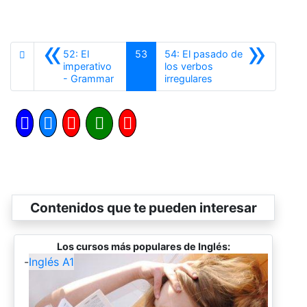
«
»
52: El
53
54: El pasado de
imperativo
los verbos
Anterior
Siguiente
- Grammar
irregulares
Contenidos que te pueden interesar
Los cursos más populares de Inglés:
-
Inglés A1