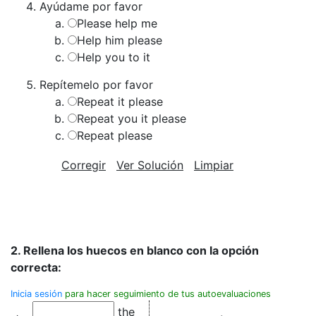
Ayúdame por favor
Please help me
Help him please
Help you to it
Repítemelo por favor
Repeat it please
Repeat you it please
Repeat please
Corregir
Ver Solución
Limpiar
2. Rellena los huecos en blanco con la opción
correcta:
Inicia sesión
para hacer seguimiento de tus autoevaluaciones
the