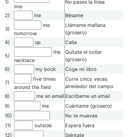
1)
No pases la línea
line
2)
me
Bésame
me
Llámame mañana
3)
(grosero)
tomorrow
4)
up
Calla
the
Quítate el collar
5)
(grosero)
necklace
6)
my book
Coge mi libro
five times
Corre cinco veces
7)
alrededor del campo
around the field
8)
me an email
Escríbeme un email
9)
me
Cuéntame (grosero)
10)
No te muevas
11)
outside
Espera fuera
12)
Siéntate