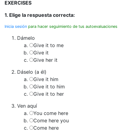
EXERCISES
1. Elige la respuesta correcta:
Inicia sesión
para hacer seguimiento de tus autoevaluaciones
Dámelo
Give it to me
Give it
Give her it
Dáselo (a él)
Give it him
Give it to him
Give it to her
Ven aquí
You come here
Come here you
Come here