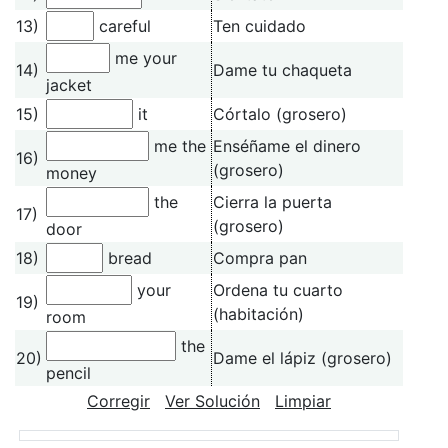
13)
careful
Ten cuidado
me your
14)
Dame tu chaqueta
jacket
15)
it
Córtalo (grosero)
me the
Enséñame el dinero
16)
(grosero)
money
the
Cierra la puerta
17)
(grosero)
door
18)
bread
Compra pan
your
Ordena tu cuarto
19)
(habitación)
room
the
20)
Dame el lápiz (grosero)
pencil
Corregir
Ver Solución
Limpiar