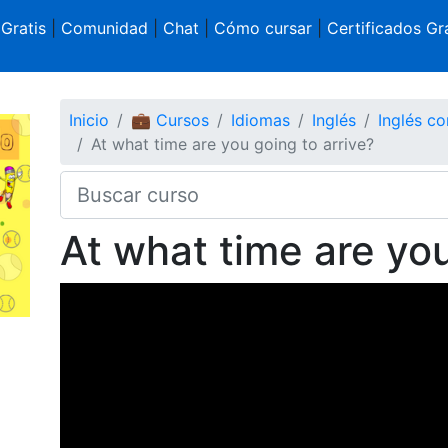
 Gratis
|
Comunidad
|
Chat
|
Cómo cursar
|
Certificados Gra
Inicio
💼 Cursos
Idiomas
Inglés
Inglés c
At what time are you going to arrive?
At what time are you