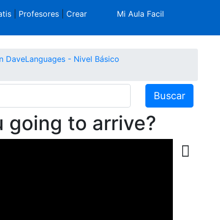
tis
|
Profesores
|
Crear
Mi Aula Facil
on DaveLanguages - Nivel Básico
Buscar
 going to arrive?