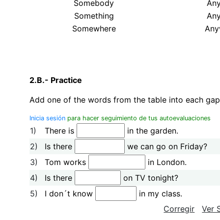
Somebody
An
Something
Any
Somewhere
Any
2.B.- Practice
Add one of the words from the table into each gap
Inicia sesión
para hacer seguimiento de tus autoevaluaciones
1)
There is
in the garden.
2)
Is there
we can go on Friday?
3)
Tom works
in London.
4)
Is there
on TV tonight?
5)
I don´t know
in my class.
Corregir
Ver 