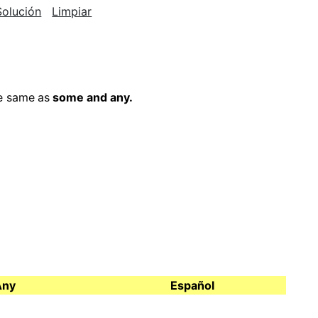
Solución
Limpiar
e same
as
some and any.
Any
Español