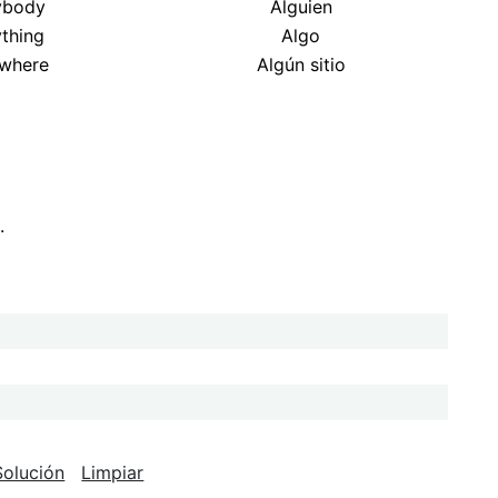
ybody
Alguien
thing
Algo
where
Algún sitio
.
Solución
Limpiar