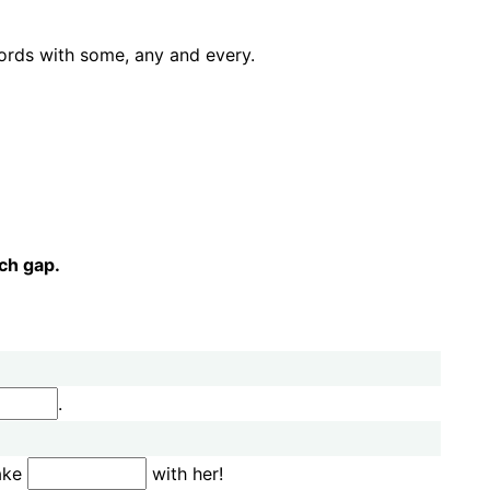
ords with some, any and every.
ch gap.
.
take
with her!