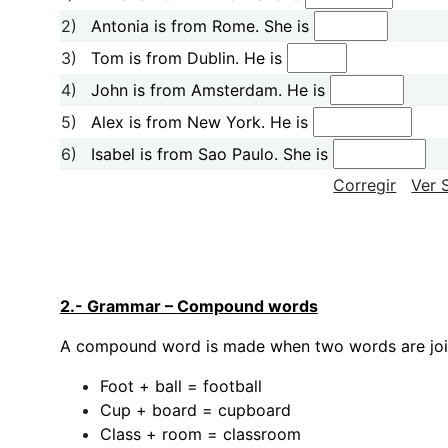
2)
Antonia is from Rome. She is
3)
Tom is from Dublin. He is
4)
John is from Amsterdam. He is
5)
Alex is from New York. He is
6)
Isabel is from Sao Paulo. She is
Corregir
Ver 
2.- Grammar – Compound words
A compound word is made when two words are joi
Foot + ball = football
Cup + board = cupboard
Class + room = classroom