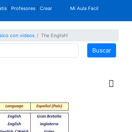
tis
|
Profesores
|
Crear
Mi Aula Facil
sico con videos
The English!
Buscar