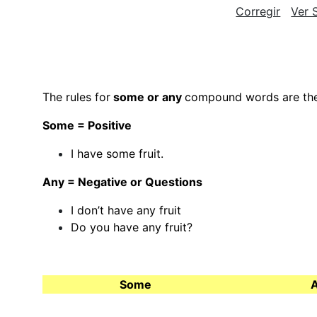
Corregir
Ver 
The rules for
some or any
compound words are th
Some = Positive
I have some fruit.
Any = Negative or Questions
I don’t have any fruit
Do you have any fruit?
Some