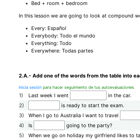
Bed + room + bedroom
In this lesson we are going to look at compound w
Every: Español
Everybody: Todo el mundo
Everything: Todo
Everywhere: Todas partes
2.A.- Add one of the words from the table into ea
Inicia sesión
para hacer seguimiento de tus autoevaluaciones
1)
Last week I went
in the car.
2)
is ready to start the exam.
3)
When I go to Australia I want to travel
4)
Is
going to the party?
5)
When we go on holiday my girlfriend likes to 