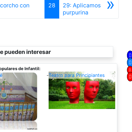
»
 corcho con
28
29: Aplicamos
ior
Siguiente
purpurina
e pueden interesar
pulares de Infantil:
é
-
Teatro para Principiantes