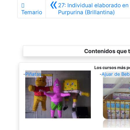
«
27: Individual elaborado en
Anter
Temario
Purpurina (Brillantina)
Contenidos que t
Los cursos más po
-
Piñatas
-
Ajuar de Beb