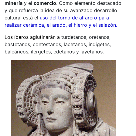
minería
y el
comercio
. Como elemento destacado
y que refuerza la idea de su avanzado desarrollo
cultural está el
uso del torno de alfarero para
realizar cerámica, el arado, el hierro y el salazón.
Los íberos aglutinarán a
turdetanos, oretanos,
bastetanos, contestanos, lacetanos, indigetes,
baleáricos, ilergetes, edetanos y layetanos.