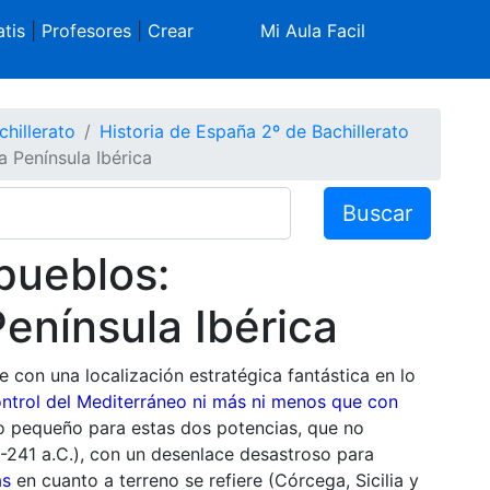
tis
|
Profesores
|
Crear
Mi Aula Facil
chillerato
Historia de España 2º de Bachillerato
 Península Ibérica
Buscar
pueblos:
enínsula Ibérica
e con una localización estratégica fantástica en lo
control del Mediterráneo ni más ni menos que con
o pequeño para estas dos potencias, que no
241 a.C.), con un desenlace desastroso para
as
en cuanto a terreno se refiere (Córcega, Sicilia y