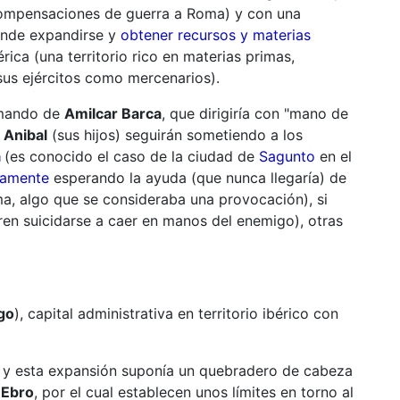
mpensaciones de guerra a Roma) y con una
onde expandirse y
obtener recursos y materias
rica (una territorio rico en materias primas,
us ejércitos como mercenarios).
l mando de
Amilcar Barca
, que dirigiría con "mano de
y
Anibal
(sus hijos) seguirán sometiendo a los
a
(es conocido el caso de la ciudad de
Sagunto
en el
camente
esperando la ayuda (que nunca llegaría) de
a, algo que se consideraba una provocación), si
eren suicidarse a caer en manos del enemigo), otras
go
), capital administrativa en territorio ibérico con
, y esta expansión suponía un quebradero de cabeza
 Ebro
, por el cual establecen unos límites en torno al