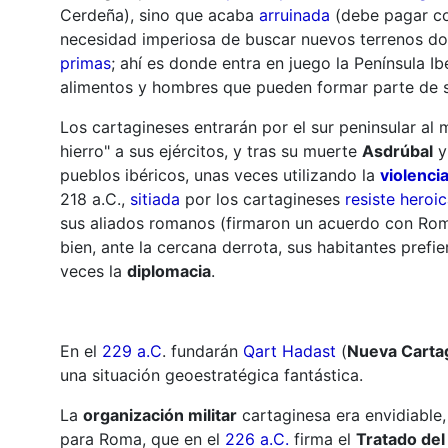
Cerdeña), sino que acaba
arruinada
(debe pagar co
necesidad imperiosa de buscar nuevos terrenos d
primas
; ahí es donde entra en juego la Península Ibé
alimentos y hombres que pueden formar parte de s
Los cartagineses entrarán por el sur peninsular a
hierro" a sus ejércitos, y tras su muerte
Asdrúbal
pueblos ibéricos, unas veces utilizando la
violenci
218 a.C.,
sitiada
por los cartagineses
resiste heroi
sus aliados romanos (firmaron un acuerdo con Rom
bien, ante la cercana derrota, sus habitantes prefi
veces la
diplomacia
.
En el
229 a.C
. fundarán
Qart Hadast
(
Nueva Carta
una situación geoestratégica fantástica.
La
organización militar
cartaginesa era envidiable
para Roma, que en el
226 a.C.
firma el
Tratado del