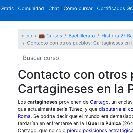
 Gratis
|
Comunidad
|
Chat
|
Cómo cursar
|
Certificados Gra
Inicio
💼 Cursos
Bachillerato
Historia 2º Ba
Contacto con otros pueblos: Cartagineses en la
Contacto con otros 
Cartagineses en la P
Los
cartagineses
provienen de
Cartago
, un enclav
que actualmente sería Túnez, y que
disputaría el 
Roma
. Se podría decir que el mundo era demasiad
tardarían en enfrentarse en la
I Guerra Púnica
(264-
Cartago, que no solo
pierde posiciones estratégic