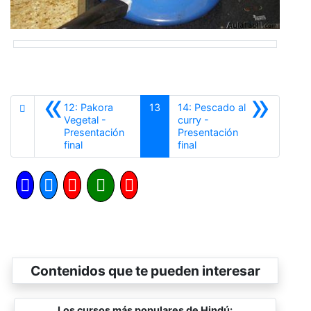
«
»
12: Pakora
13
14: Pescado al
Vegetal -
curry -
Presentación
Presentación
Anterior
Siguiente
final
final
Contenidos que te pueden interesar
Los cursos más populares de Hindú: