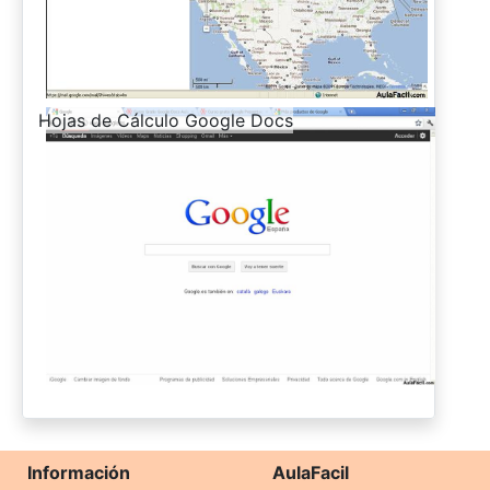
-
Hojas de Cálculo Google Docs
Información
AulaFacil