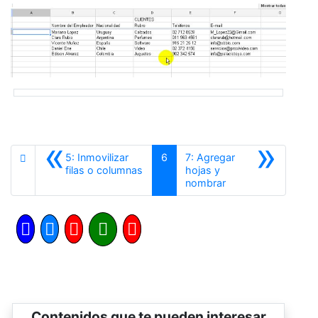
«
»
5: Inmovilizar
6
7: Agregar
Anterior
filas o columnas
hojas y
Siguiente
nombrar
Contenidos que te pueden interesar