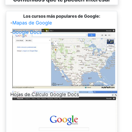
Los cursos más populares de Google:
-
Mapas de Google
-
Google Docs
-
Hojas de Cálculo Google Docs