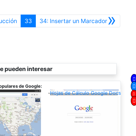
»
Anterior
Siguiente
ucción
33
34: Insertar un Marcador
e pueden interesar
opulares de Google:
-
Hojas de Cálculo Google Docs