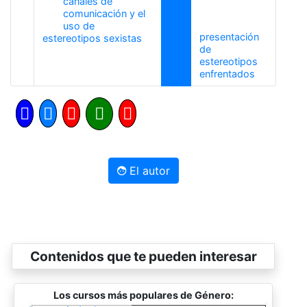
canales de
comunicación y el
uso de
presentación
Anterior
estereotipos sexistas
de
estereotipos
Siguiente
enfrentados
El autor
Contenidos que te pueden interesar
Los cursos más populares de Género: